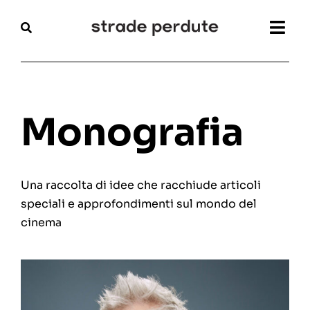
Salta
al
Togg
contenuto
Navi
Home
Magazine
Monografia
Recensioni
Una raccolta di idee che racchiude articoli
Interviste
speciali e approfondimenti sul mondo del
cinema
Festival
Articoli
Chi siamo