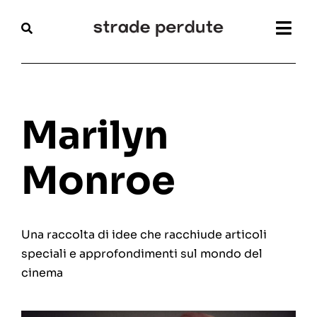
Salta
al
Togg
contenuto
Navi
Home
Magazine
Marilyn
Recensioni
Monroe
Interviste
Una raccolta di idee che racchiude articoli
Festival
speciali e approfondimenti sul mondo del
cinema
Articoli
Chi siamo