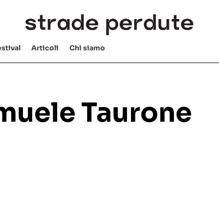
stival
Articoli
Chi siamo
amuele Taurone