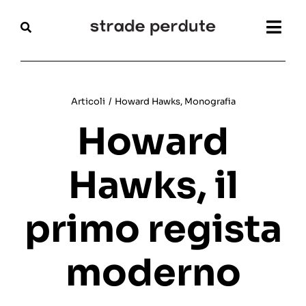
Salta
al
Togg
contenuto
Navi
Home
Articoli
/
Howard Hawks
,
Monografia
Magazine
Howard
Recensioni
Hawks, il
Interviste
primo regista
Festival
moderno
Articoli
Chi siamo