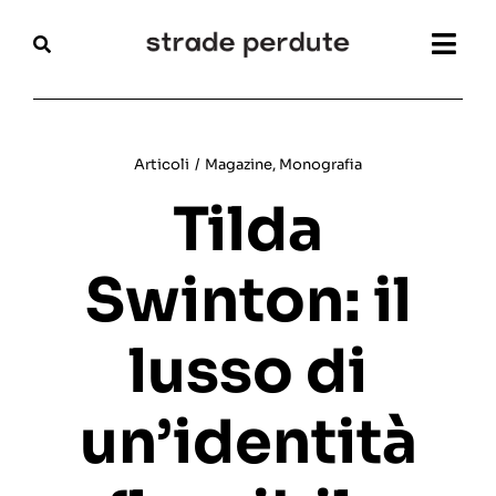
Salta
al
Togg
contenuto
Navi
Home
Articoli
/
Magazine
,
Monografia
Magazine
Tilda
Recensioni
Swinton: il
Interviste
lusso di
Festival
un’identità
Articoli
Chi siamo