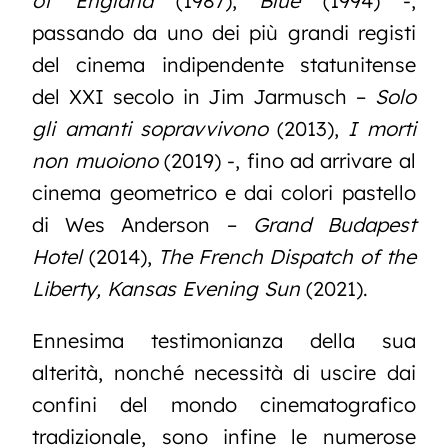
of England
(1987),
Blue
(1994) -,
passando da uno dei più grandi registi
del cinema indipendente statunitense
del XXI secolo in Jim Jarmusch –
Solo
gli amanti sopravvivono
(2013),
I morti
non muoiono
(2019) -, fino ad arrivare al
cinema geometrico e dai colori pastello
di Wes Anderson –
Grand Budapest
Hotel
(2014),
The French Dispatch of the
Liberty, Kansas Evening Sun
(2021).
Ennesima testimonianza della sua
alterità, nonché necessità di uscire dai
confini del mondo cinematografico
tradizionale, sono infine le numerose