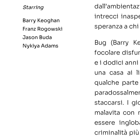
dall’ambientaz
Starring
intrecci inasp
Barry Keoghan
speranza a chi
Franz Rogowski
Jason Buda
Bug (Barry K
Nykiya Adams
focolare disfun
e i dodici anni
una casa ai li
qualche parte 
paradossalme
staccarsi. I g
malavita con 
essere inglob
criminalità pi