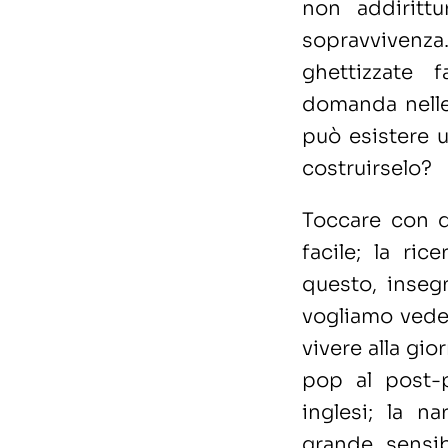
non addiritt
sopravvivenz
ghettizzate 
domanda nelle
può esistere u
costruirselo?
Toccare con d
facile; la ri
questo, inseg
vogliamo veder
vivere alla gio
pop al post-
inglesi; la n
grande sensib