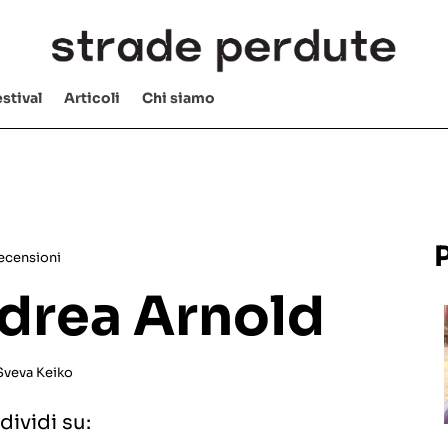
stival
Articoli
Chi siamo
ecensioni
ndrea Arnold
Sveva Keiko
ividi su: