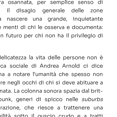
ura osannata, per semplice senso di
a. Il disagio generale delle zone
fa nascere una grande, inquietante
 menti di chi le osserva e documenta:
n futuro per chi non ha il privilegio di
elicatezza la vita delle persone non è
cerca sociale di Andrea Arnold ci dice
na a notare l’umanità che spesso non
e negli occhi di chi si deve abituare a
rnata. La colonna sonora spazia dal brit-
punk, generi di spicco nelle
suburbs
arrazione, che riesce a trattenere una
ilità sotto il guscio crudo e a tratti