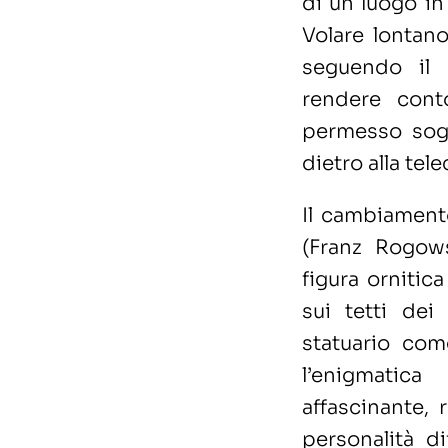
di un luogo in
Volare lontan
seguendo il 
rendere con
permesso sog
dietro alla tel
Il cambiamento
(Franz Rogowsk
figura ornitic
sui tetti dei
statuario com
l’enigmatic
affascinante, 
personalità di