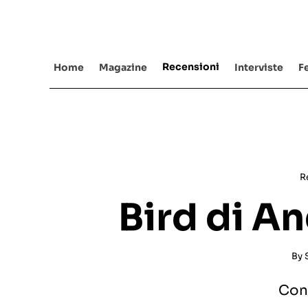
Salta
al
contenuto
Recensioni
Home
Magazine
Interviste
Fe
R
Bird di A
By
Cond