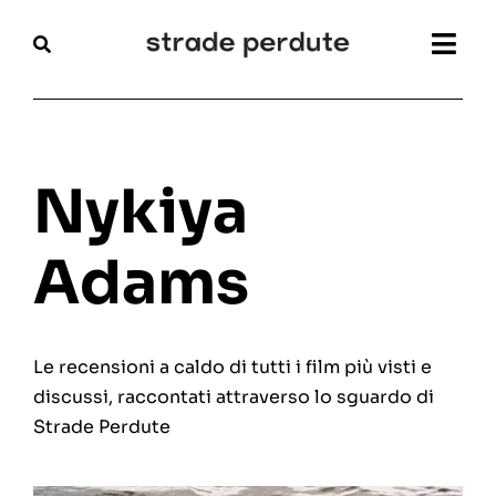
Salta
al
Togg
contenuto
Navi
Home
Magazine
Nykiya
Recensioni
Adams
Interviste
Le recensioni a caldo di tutti i film più visti e
Festival
discussi, raccontati attraverso lo sguardo di
Strade Perdute
Articoli
Chi siamo