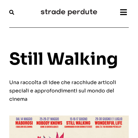
Salta
al
Togg
contenuto
Navi
Home
Magazine
Still Walking
Recensioni
Una raccolta di idee che racchiude articoli
Interviste
speciali e approfondimenti sul mondo del
cinema
Festival
Articoli
Chi siamo