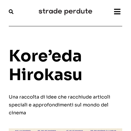
Salta
al
Togg
contenuto
Navi
Home
Magazine
Kore’eda
Recensioni
Hirokasu
Interviste
Una raccolta di idee che racchiude articoli
Festival
speciali e approfondimenti sul mondo del
cinema
Articoli
Chi siamo