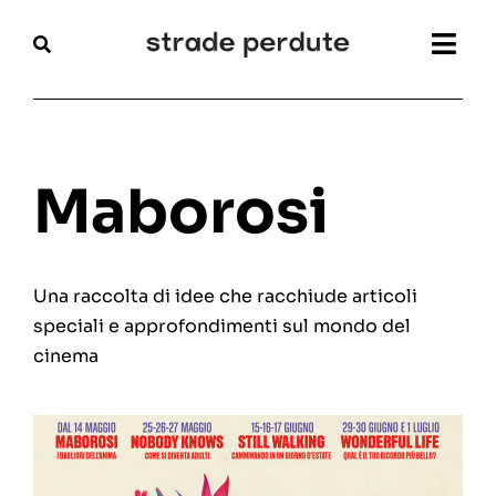
Salta
al
Togg
contenuto
Navi
Home
Magazine
Maborosi
Recensioni
Una raccolta di idee che racchiude articoli
Interviste
speciali e approfondimenti sul mondo del
cinema
Festival
Articoli
Chi siamo