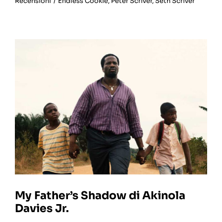
Recensioni
/
Endless Cookie
,
Peter Scriver
,
Seth Scriver
My Father’s Shadow di Akinola
Davies Jr.