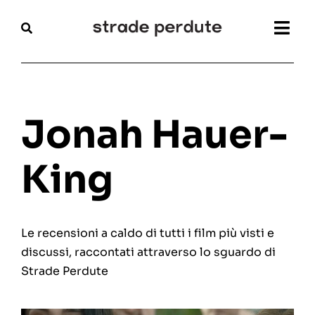
Salta
al
Togg
contenuto
Navi
Home
Magazine
Jonah Hauer-
Recensioni
King
Interviste
Le recensioni a caldo di tutti i film più visti e
Festival
discussi, raccontati attraverso lo sguardo di
Strade Perdute
Articoli
Chi siamo