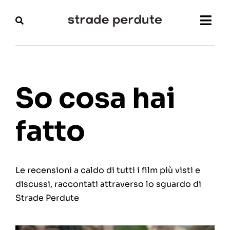
Salta
al
Togg
contenuto
Navi
Home
Magazine
So cosa hai
Recensioni
fatto
Interviste
Le recensioni a caldo di tutti i film più visti e
Festival
discussi, raccontati attraverso lo sguardo di
Strade Perdute
Articoli
Chi siamo