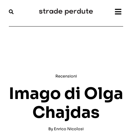
Salta
al
Togg
contenuto
Navi
Home
Magazine
Recensioni
Recensioni
Interviste
Imago di Olga
Festival
Chajdas
Articoli
By
Enrico Nicolosi
Chi siamo