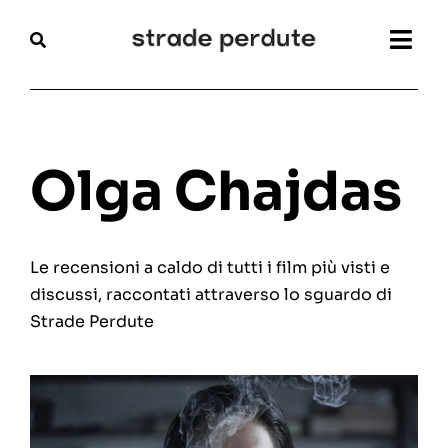
Salta
al
Togg
contenuto
Navi
Home
Magazine
Olga Chajdas
Recensioni
Le recensioni a caldo di tutti i film più visti e
Interviste
discussi, raccontati attraverso lo sguardo di
Strade Perdute
Festival
Articoli
Chi siamo