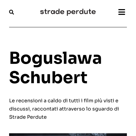
Salta
al
Togg
contenuto
Navi
Home
Magazine
Boguslawa
Recensioni
Schubert
Interviste
Le recensioni a caldo di tutti i film più visti e
Festival
discussi, raccontati attraverso lo sguardo di
Strade Perdute
Articoli
Chi siamo