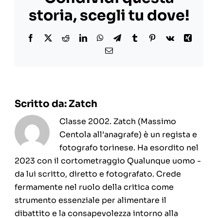
Glocal
storia, scegli tu dove!
Film
Festival
Facebook
X
Reddit
LinkedIn
WhatsApp
Telegram
Tumblr
Pinterest
Vk
Xing
Email
Scritto da:
Zatch
Classe 2002. Zatch (Massimo
Centola all’anagrafe) è un regista e
fotografo torinese. Ha esordito nel
2023 con il cortometraggio Qualunque uomo -
da lui scritto, diretto e fotografato. Crede
fermamente nel ruolo della critica come
strumento essenziale per alimentare il
dibattito e la consapevolezza intorno alla