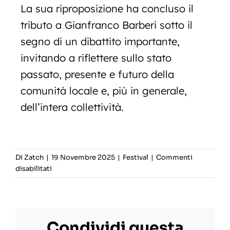
La sua riproposizione ha concluso il
tributo a Gianfranco Barberi sotto il
segno di un dibattito importante,
invitando a riflettere sullo stato
passato, presente e futuro della
comunità locale e, più in generale,
dell’intera collettività.
Di
Zatch
|
19 Novembre 2025
|
Festival
|
Commenti
su
disabilitati
L’omaggio
a
Gianfranco
Barberi
Condividi questa
al