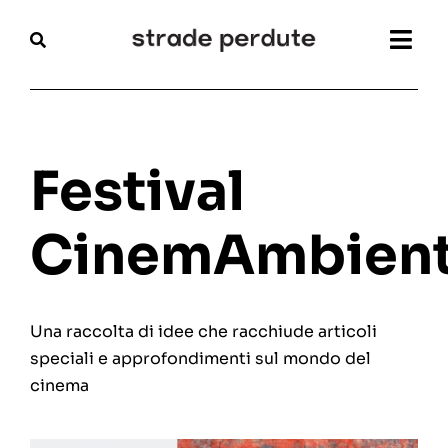
Salta
al
Togg
contenuto
Navi
Home
Magazine
Festival
Recensioni
CinemAmbien
Interviste
Una raccolta di idee che racchiude articoli
Festival
speciali e approfondimenti sul mondo del
cinema
Articoli
Chi siamo