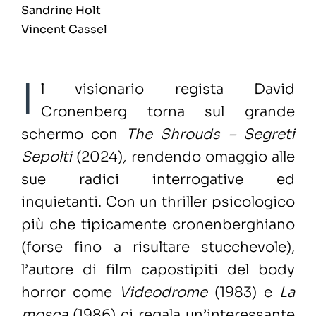
Sandrine Holt
Vincent Cassel
I
l visionario regista David
Cronenberg torna sul grande
schermo con
The Shrouds – Segreti
Sepolti
(2024)
,
rendendo omaggio alle
sue radici interrogative ed
inquietanti. Con un thriller psicologico
più che tipicamente cronenberghiano
(forse fino a risultare stucchevole),
l’autore di film capostipiti del body
horror come
Videodrome
(1983)
e
La
mosca
(1986) ci regala un’interessante