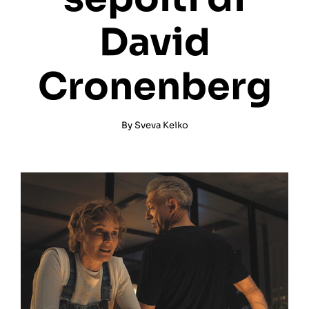
David
Cronenberg
By
Sveva Keiko