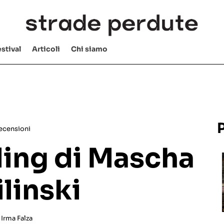
stival
Articoli
Chi siamo
ecensioni
ling di Mascha
linski
y
Irma Falza