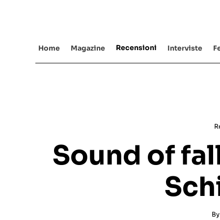
Salta
al
contenuto
Recensioni
Home
Magazine
Interviste
Fe
R
Sound of fal
Schi
B