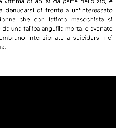
 vittima di abusi da parte dello zio, e
a denudarsi di fronte a un’interessato
donna che con istinto masochista si
da una fallica anguilla morta; e svariate
embrano intenzionate a suicidarsi nel
ia.