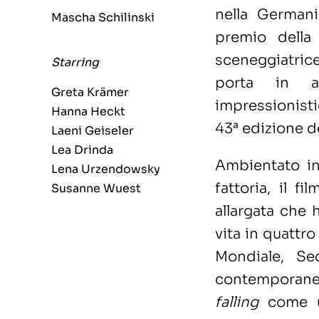
nella Germani
Mascha Schilinski
premio della 
sceneggiatric
Starring
porta in a
Greta Krämer
impressionist
Hanna Heckt
43ª edizione de
Laeni Geiseler
Lea Drinda
Ambientato i
Lena Urzendowsky
fattoria, il f
Susanne Wuest
allargata che 
vita in quattro
Mondiale, Se
contemporanei
falling
come u