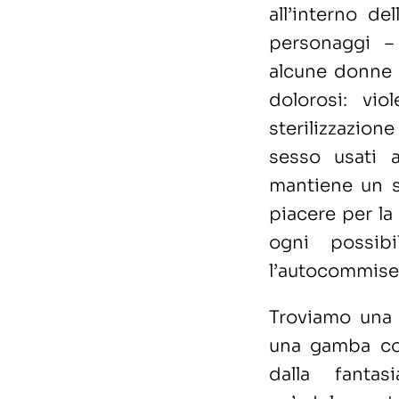
all’interno de
personaggi
–
alcune donne
dolorosi: vio
sterilizzazion
sesso usati 
mantiene un s
piacere per l
ogni possibi
l’autocommise
Troviamo una 
una gamba co
dalla fanta