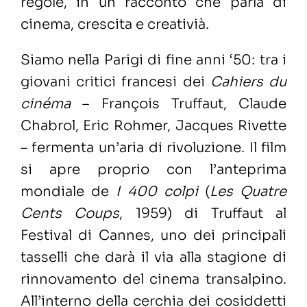
regole, in un racconto che parla di
cinema, crescita e creativià.
Siamo nella Parigi di fine anni ‘50: tra i
giovani critici francesi dei
Cahiers du
cinéma
–
François Truffaut, Claude
Chabrol, Eric Rohmer, Jacques Rivette
–
fermenta un’aria di rivoluzione
. Il film
si apre proprio con l’anteprima
mondiale de
I 400 colpi
(
Les Quatre
Cents Coups
, 1959) di
Truffaut al
Festival di Cannes, uno dei principali
tasselli che darà il via alla stagione di
rinnovamento del cinema transalpino.
All’interno della cerchia dei cosiddetti