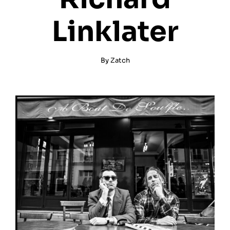
Linklater
By
Zatch