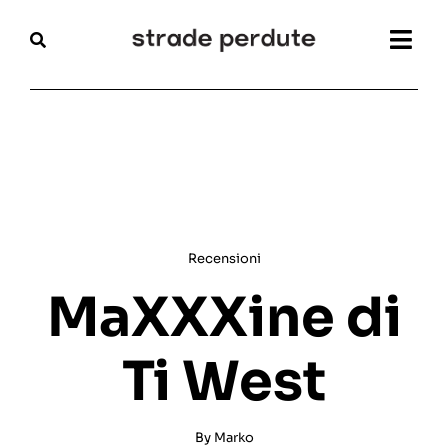
Salta
al
Togg
contenuto
Navi
Home
Magazine
Recensioni
Recensioni
Interviste
MaXXXine di
Festival
Ti West
Articoli
By
Marko
Chi siamo