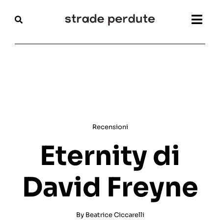
Salta
al
Togg
contenuto
Navi
Home
Magazine
Recensioni
Recensioni
Interviste
Eternity di
Festival
David Freyne
Articoli
By
Beatrice Ciccarelli
Chi siamo