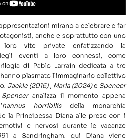
appresentazioni mirano a celebrare e far
protagonisti, anche e soprattutto con uno
 loro vite private enfatizzando la
degli eventi a loro connessi, come
rilogia di Pablo Larrain dedicata a tre
 hanno plasmato l’immaginario collettivo
so:
Jackie
(2016)
,
Maria
(2024)
e
Spencer
o
Spencer
analizza il momento appena
’
hannus
horribilis
della monarchia
de la Principessa Diana alle prese con i
i emotivi e nervosi durante le vacanze
1991 a Sandringham: qui Diana viene