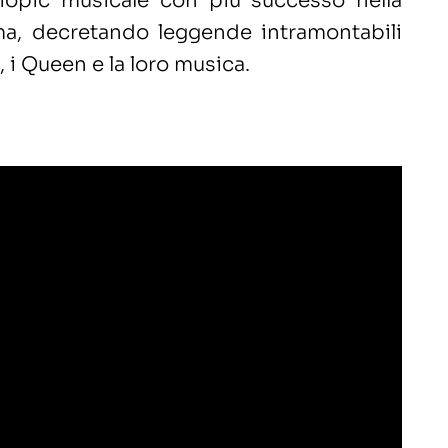
biopic musicale con più successo nella
ma, decretando leggende intramontabili
 i Queen e la loro musica.