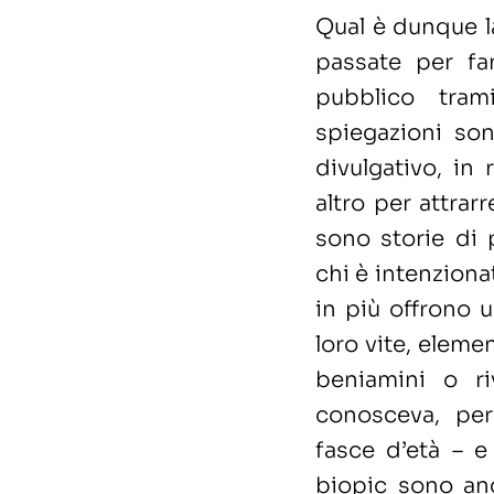
Qual è dunque l
passate per far
pubblico tram
spiegazioni son
divulgativo, i
altro per attrar
sono storie di 
chi è intenziona
in più offrono 
loro vite, eleme
beniamini o r
conosceva, pe
fasce d’età – e
biopic sono an