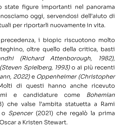
o state figure importanti nel panorama
onosciamo oggi, servendosi dell’aiuto di
ttuali per riportarli nuovamente in vita.
precedenza, i biopic riscuotono molto
eghino, oltre quello della critica, basti
ndhi (Richard Attenborough, 1982)
,
 (Steven Spielberg, 1993)
o ai più recenti
mann, 2022)
e
Oppenheimer (Christopher
Molti di questi hanno anche ricevuto
remi e candidature come
Bohemian
) che valse l’ambita statuetta a Rami
9 o
Spencer
(2021) che regalò la prima
Oscar a Kristen Stewart.