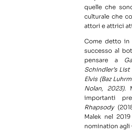
quelle che son
culturale che c
attori e attrici a
Come detto in 
successo al bott
pensare a
Ga
Schindler’s List
Elvis (Baz Luhr
Nolan, 2023)
. 
importanti p
Rhapsody
(2018
Malek nel 201
nomination agli 