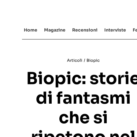
Salta
al
contenuto
Home
Magazine
Recensioni
Interviste
Fe
Articoli
/
Biopic
Biopic: stori
di fantasmi
che si