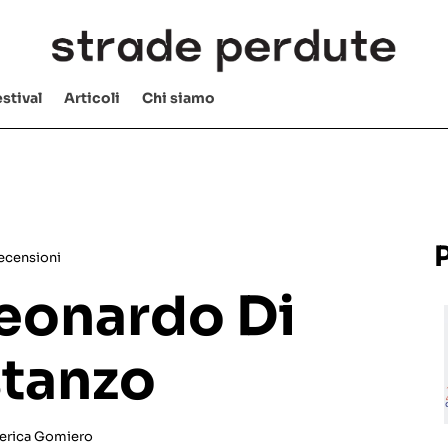
stival
Articoli
Chi siamo
ecensioni
Leonardo Di
tanzo
erica Gomiero