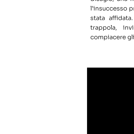
l’insuccesso p
stata affidat
trappola, inv
compiacere gli 