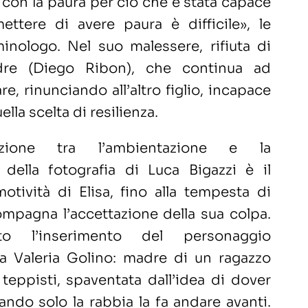
con la paura per ciò che è stata capace
ettere di avere paura è difficile», le
minologo. Nel suo malessere, rifiuta di
dre (Diego Ribon), che continua ad
re, rinunciando all’altro figlio, incapace
ella scelta di resilienza.
zione tra l’ambientazione e la
e della fotografia di Luca Bigazzi è il
emotività di Elisa, fino alla tempesta di
mpagna l’accettazione della sua colpa.
to l’inserimento del personaggio
da Valeria Golino: madre di un ragazzo
teppisti, spaventata dall’idea di dover
ndo solo la rabbia la fa andare avanti.