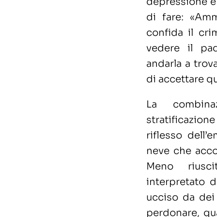
depressione e 
di fare: «Amm
confida il cri
vedere il pa
andarla a trova
di accettare qu
La combina
stratificazion
riflesso dell’
neve che acco
Meno riusci
interpretato 
ucciso da dei 
perdonare, qua