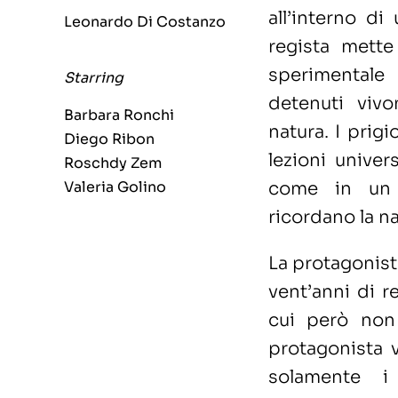
all’interno di
Leonardo Di Costanzo
regista mette
sperimentale
Starring
detenuti vivo
Barbara Ronchi
natura. I prig
Diego Ribon
lezioni univer
Roschdy Zem
come in un v
Valeria Golino
ricordano la na
La protagonist
vent’anni di re
cui però non 
protagonista 
solamente i