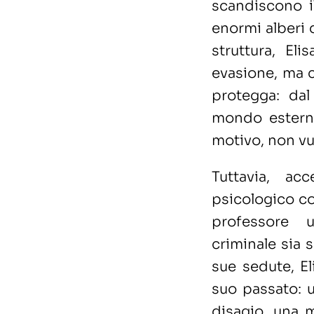
scandiscono i
enormi alberi 
struttura, El
evasione, ma c
protegga: dal
mondo estern
motivo, non vu
Tuttavia, ac
psicologico co
professore u
criminale sia 
sue sedute, El
suo passato: u
disagio, una 