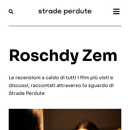
Salta
al
Togg
contenuto
Navi
Home
Magazine
Roschdy Zem
Recensioni
Le recensioni a caldo di tutti i film più visti e
Interviste
discussi, raccontati attraverso lo sguardo di
Strade Perdute
Festival
Articoli
Chi siamo