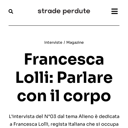
Salta
al
Togg
contenuto
Navi
Home
Interviste
/
Magazine
Magazine
Francesca
Recensioni
Lolli: Parlare
Interviste
con il corpo
Festival
Articoli
L'intervista del N°03 dal tema Alieno è dedicata
a Francesca Lolli, regista italiana che si occupa
Chi siamo