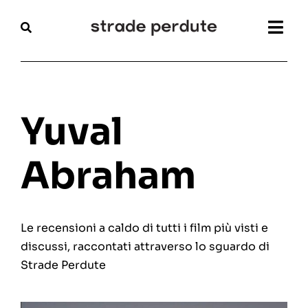
Salta
al
Togg
contenuto
Navi
Home
Magazine
Yuval
Recensioni
Abraham
Interviste
Le recensioni a caldo di tutti i film più visti e
Festival
discussi, raccontati attraverso lo sguardo di
Strade Perdute
Articoli
Chi siamo