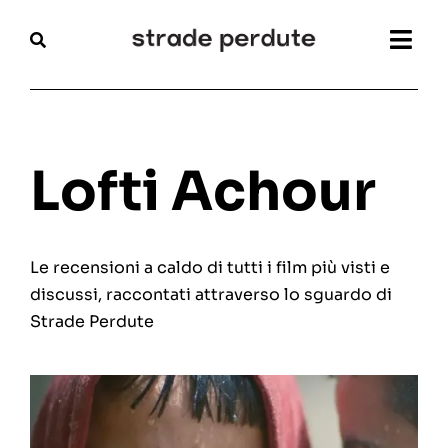
Salta
al
Togg
contenuto
Navi
Home
Magazine
Lofti Achour
Recensioni
Le recensioni a caldo di tutti i film più visti e
Interviste
discussi, raccontati attraverso lo sguardo di
Strade Perdute
Festival
Articoli
Chi siamo