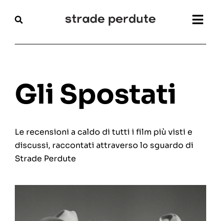
Salta
al
Togg
contenuto
Navi
Home
Magazine
Gli Spostati
Recensioni
Le recensioni a caldo di tutti i film più visti e
Interviste
discussi, raccontati attraverso lo sguardo di
Strade Perdute
Festival
Articoli
Chi siamo