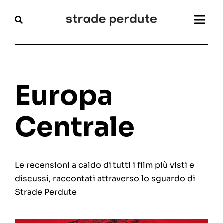
Salta
al
Togg
contenuto
Navi
Home
Magazine
Europa
Recensioni
Centrale
Interviste
Le recensioni a caldo di tutti i film più visti e
Festival
discussi, raccontati attraverso lo sguardo di
Strade Perdute
Articoli
Chi siamo