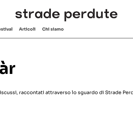
stival
Articoli
Chi siamo
àr
e discussi, raccontati attraverso lo sguardo di Strade Per