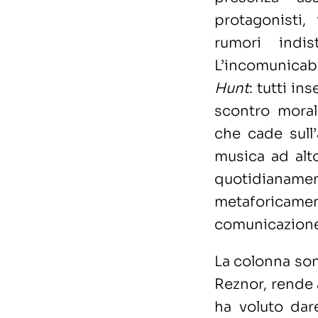
protagonisti, 
rumori indist
L’incomunica
Hunt
: tutti in
scontro morale
che cade sull’
musica ad alt
quotidianamen
metaforic
comunicazione 
La colonna son
Reznor, rende a
ha voluto dare