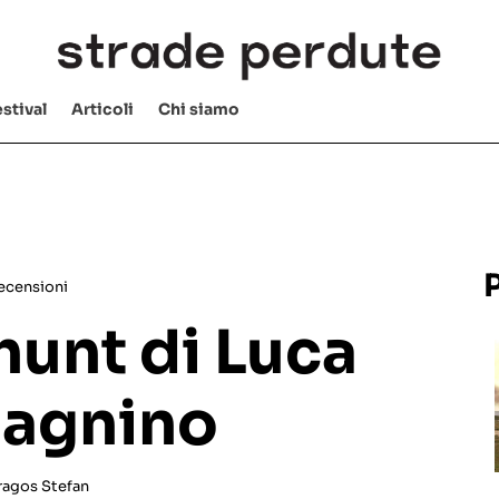
stival
Articoli
Chi siamo
ecensioni
hunt di Luca
agnino
ragos Stefan