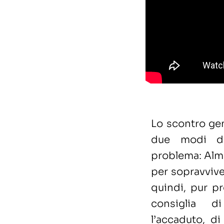
Lo scontro ge
due modi di
problema: Alma
per sopravviver
quindi, pur p
consiglia d
l’accaduto, di