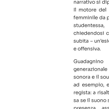
narrativo si di
Il motore del
femminile da p
studentessa,
chiedendosi ch
subita – un’es
e offensiva.
Guadagnino
generazionale
sonora e il so
ad esempio, es
regista: a risa
sa se il suono
presenza as