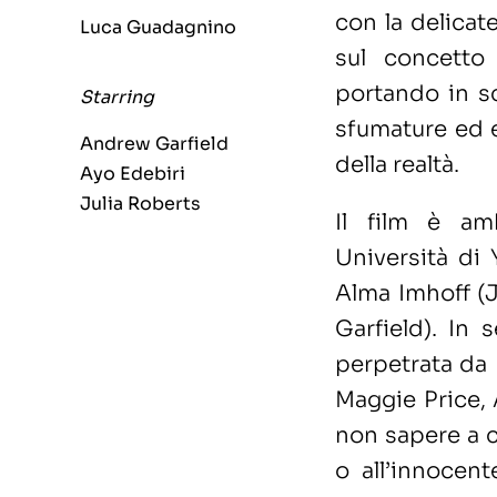
con la delicat
Luca Guadagnino
sul concetto
portando in sc
Starring
sfumature ed e
Andrew Garfield
della realtà.
Ayo Edebiri
Julia Roberts
Il film è amb
Università di 
Alma Imhoff (
Garfield). In 
perpetrata da 
Maggie Price, A
non sapere a c
o all’innocen