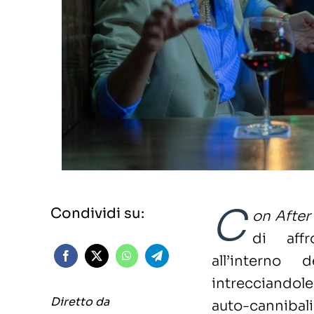
C
Condividi su:
on After
di aff
all’interno 
intrecciandole 
Diretto da
auto-cannibaliz