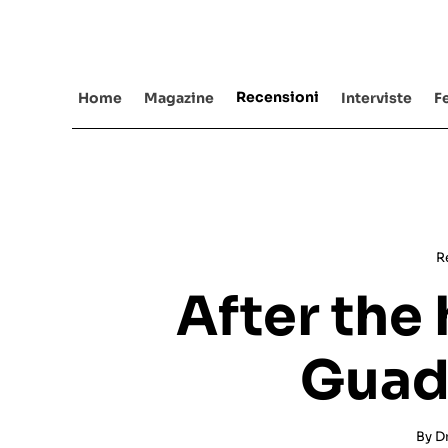
Salta
al
contenuto
Recensioni
Home
Magazine
Interviste
Fe
R
After the 
Guad
By
D