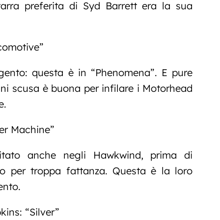
tarra preferita di Syd Barrett era la sua
…
comotive”
gento: questa è in “Phenomena”. E pure
gni scusa è buona per infilare i Motorhead
e.
er Machine”
tato anche negli Hawkwind, prima di
o per troppa fattanza. Questa è la loro
ento.
ns: “Silver”