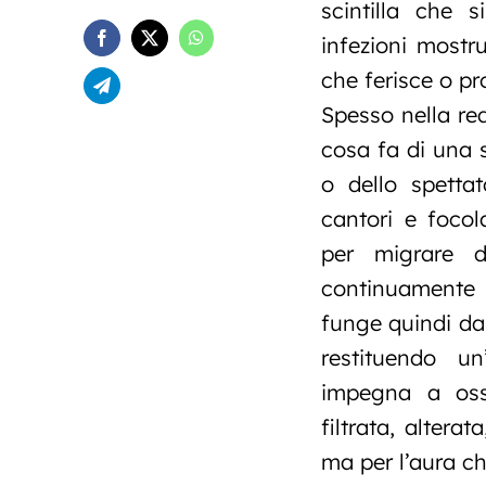
scintilla che 
infezioni mostr
che ferisce o p
Spesso nella re
cosa fa di una 
o dello spettat
cantori e focol
per migrare d
continuamente n
funge quindi da
restituendo u
impegna a osse
filtrata, altera
ma per l’aura c