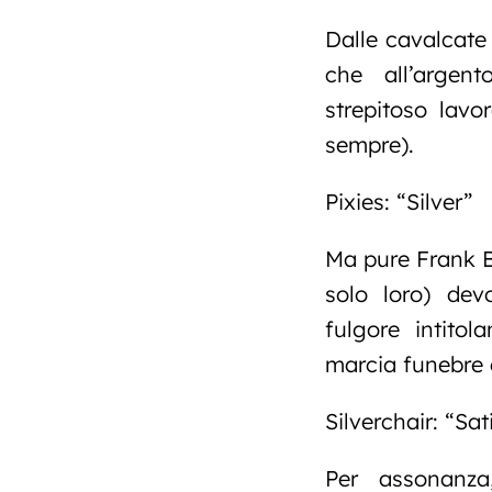
Dalle cavalcate
che all’argen
strepitoso lav
sempre).
Pixies: “Silver”
Ma pure Frank B
solo loro) de
fulgore intito
marcia funebre 
Silverchair: “Sa
Per assonanza