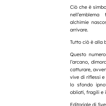
Ciò che è simbol
nell’emblema f
alchimie nasco
arrivare.
Tutto ciò è alla
Questo numero v
l’arcano, dimor
catturare, avve
vive di riflessi 
lo sfondo ipnot
obliati, fragili e
Editoriale di S