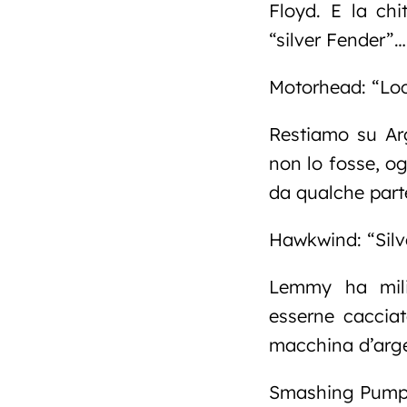
Floyd. E la chi
“silver Fender”
Motorhead: “Lo
Restiamo su Ar
non lo fosse, o
da qualche part
Hawkwind: “Silv
Lemmy ha mili
esserne cacciat
macchina d’arg
Smashing Pumpki