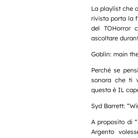
La playlist che
rivista porta la
del TOHorror 
ascoltare durant
Goblin: main th
Perché se pens
sonora che ti 
questa è IL cap
Syd Barrett: “W
A proposito di 
Argento voless