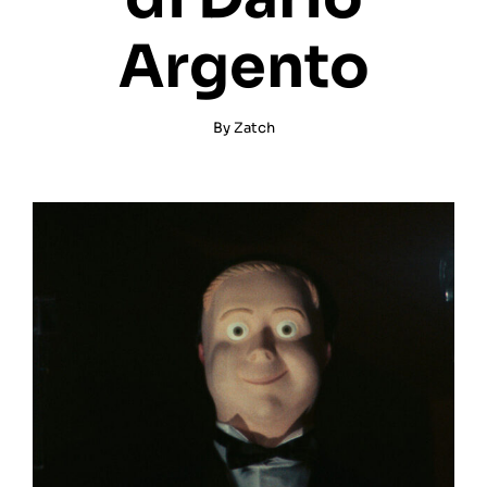
Argento
By
Zatch