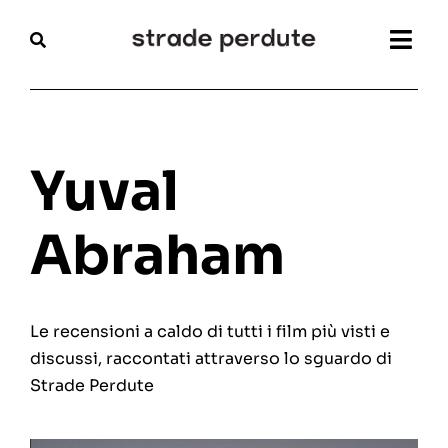
Salta
al
Togg
contenuto
Navi
Home
Magazine
Yuval
Recensioni
Abraham
Interviste
Le recensioni a caldo di tutti i film più visti e
Festival
discussi, raccontati attraverso lo sguardo di
Strade Perdute
Articoli
Chi siamo