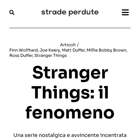
Salta
al
Togg
contenuto
Navi
Home
Articoli
/
Finn Wolfhard
,
Joe Keery
,
Matt Duffer
,
Millie Bobby Brown
,
Magazine
Ross Duffer
,
Stranger Things
Stranger
Recensioni
Things: il
Interviste
Festival
fenomeno
Articoli
Una serie nostalgica e avvincente incentrata
Chi siamo