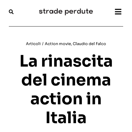
Salta
al
Togg
contenuto
Navi
Home
Articoli
/
Action movie
,
Claudio del Falco
Magazine
La rinascita
Recensioni
del cinema
Interviste
action in
Festival
Italia
Articoli
Chi siamo