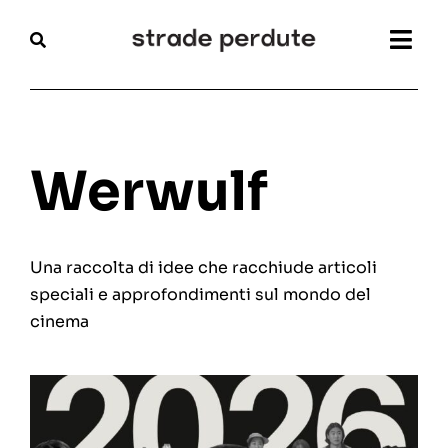
Salta
al
Togg
contenuto
Navi
Home
Magazine
Werwulf
Recensioni
Una raccolta di idee che racchiude articoli
Interviste
speciali e approfondimenti sul mondo del
cinema
Festival
Articoli
Chi siamo