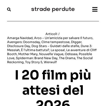
Salta
al
Togg
contenuto
Navi
Home
Articoli
/
Amarga Navidad
,
Arco – Un’amicizia per salvare il futuro
,
Magazine
Avengers: Doomsday
,
Cime tempestose
,
Digger
,
Disclosure Day
,
Dog Stars - Guidati dalle stelle
,
Dune 3:
Messiah
,
È l'ultima battuta?
,
La sposa!
,
Le avventure di Cliff
Recensioni
Booth
,
Mother Mary
,
Nouvelle Vague
,
Odissea
,
Possible
Love
,
Spiderman: Brand New Day
,
The Drama
,
The Social
Reckoning
,
Toy Story 5
,
Werwulf
Interviste
I 20 film più
Festival
attesi del
Articoli
2026
Chi siamo