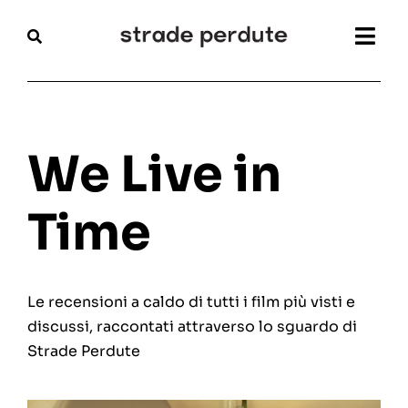
Salta
al
Togg
contenuto
Navi
Home
Magazine
We Live in
Recensioni
Time
Interviste
Le recensioni a caldo di tutti i film più visti e
Festival
discussi, raccontati attraverso lo sguardo di
Strade Perdute
Articoli
Chi siamo