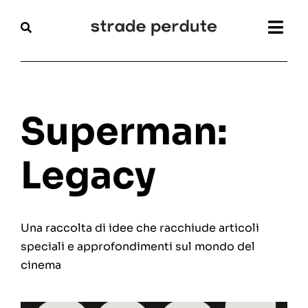
Salta
al
Togg
contenuto
Navi
Home
Magazine
Superman:
Recensioni
Legacy
Interviste
Una raccolta di idee che racchiude articoli
Festival
speciali e approfondimenti sul mondo del
cinema
Articoli
Chi siamo