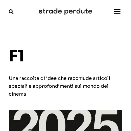
Salta
al
Togg
contenuto
Navi
Home
Magazine
F1
Recensioni
Una raccolta di idee che racchiude articoli
Interviste
speciali e approfondimenti sul mondo del
cinema
Festival
Articoli
Chi siamo