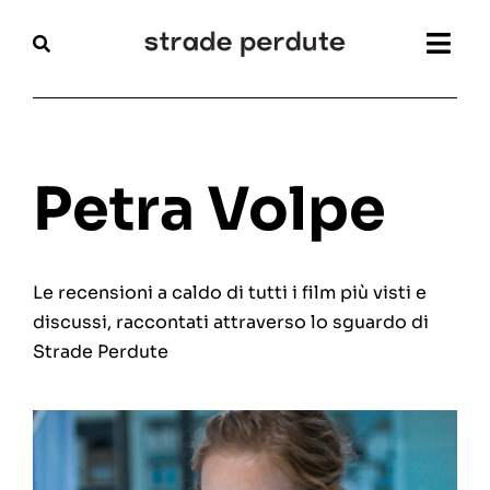
Salta
al
Togg
contenuto
Navi
Home
Magazine
Petra Volpe
Recensioni
Le recensioni a caldo di tutti i film più visti e
Interviste
discussi, raccontati attraverso lo sguardo di
Strade Perdute
Festival
Articoli
Chi siamo