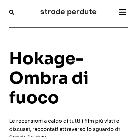
Salta
al
Togg
contenuto
Navi
Home
Magazine
Hokage-
Recensioni
Ombra di
Interviste
fuoco
Festival
Articoli
Le recensioni a caldo di tutti i film più visti e
discussi, raccontati attraverso lo sguardo di
Chi siamo