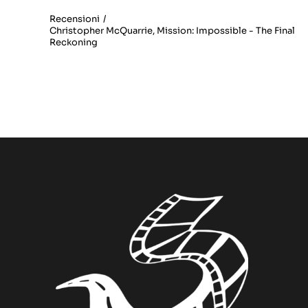
Recensioni
/
Christopher McQuarrie
,
Mission: Impossible - The Final
Reckoning