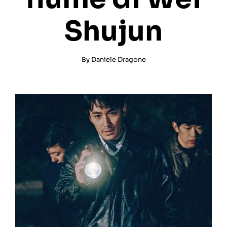
Shujun
By
Daniele Dragone