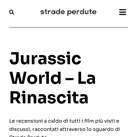
Salta
al
Togg
contenuto
Navi
Home
Magazine
Jurassic
Recensioni
World – La
Interviste
Rinascita
Festival
Articoli
Le recensioni a caldo di tutti i film più visti e
discussi, raccontati attraverso lo sguardo di
Chi siamo