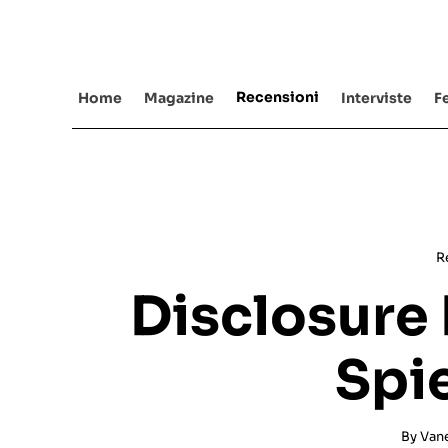
Salta
al
contenuto
Recensioni
Home
Magazine
Interviste
Fe
R
Disclosure 
Spi
By
Van