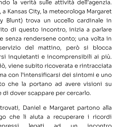
do la verità sulle attività dell’agenzia.
, a Kansas City, la meteorologa Margaret
ly Blunt) trova un uccello cardinale in
ito di questo incontro, inizia a parlare
re senza rendersene conto; una volta in
servizio del mattino, però si blocca
i inquietanti e incomprensibili ai più.
ò, viene subito ricoverata e rintracciata
ma con l’intensificarsi dei sintomi e uno
ito che la portano ad avere visioni su
e di dover scappare per cercarlo.
rovati, Daniel e Margaret partono alla
go che li aiuta a recuperare i ricordi
repressi legati ad un incontro