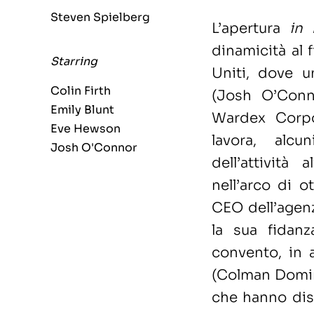
Steven Spielberg
L’apertura
in 
dinamicità al f
Starring
Uniti, dove u
Colin Firth
(Josh O’Conn
Emily Blunt
Wardex Corpor
Eve Hewson
lavora, alcu
Josh O'Connor
dell’attività 
nell’arco di o
CEO dell’agenz
la sua fidanz
convento, in 
(Colman Doming
che hanno dise