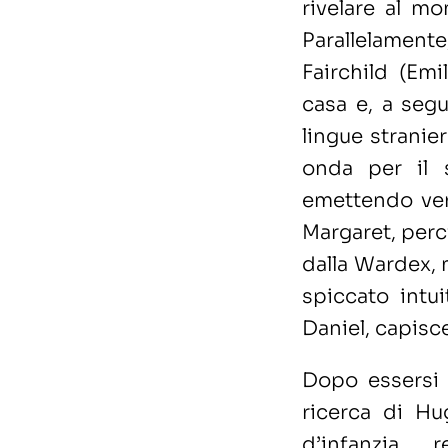
rivelare al mon
Parallelamente
Fairchild (Emi
casa e, a segu
lingue stranie
onda per il 
emettendo vers
Margaret, perci
dalla Wardex, 
spiccato intu
Daniel, capisc
Dopo essersi t
ricerca di Hu
d’infanzia 