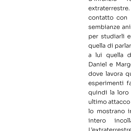
extraterrestre
contatto con 
sembianze ani
per studiarli 
quella di parla
a lui quella d
Daniel e Marge
dove lavora qu
esperimenti fa
quindi la loro
ultimo attacco
lo mostrano i
intero inco
L’extraterr