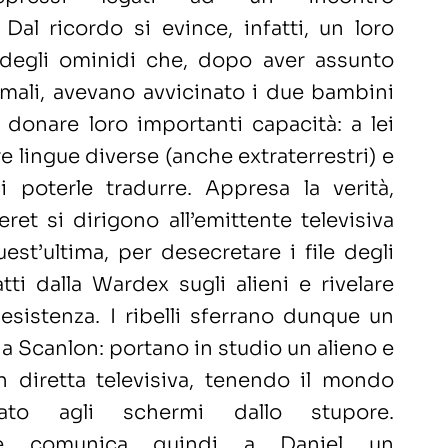
. Dal ricordo si evince, infatti, un loro
degli ominidi che, dopo aver assunto
mali, avevano avvicinato i due bambini
e donare loro importanti capacità: a lei
re lingue diverse (anche extraterrestri) e
i poterle tradurre. Appresa la verità,
ret si dirigono all’emittente televisiva
est’ultima, per desecretare i file degli
tti dalla Wardex sugli alieni e rivelare
 esistenza. I ribelli sferrano dunque un
 a Scanlon: portano in studio un alieno e
n diretta televisiva, tenendo il mondo
llato agli schermi dallo stupore.
estre comunica quindi a Daniel un