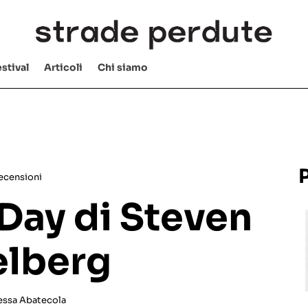
stival
Articoli
Chi siamo
ecensioni
Day di Steven
elberg
essa Abatecola