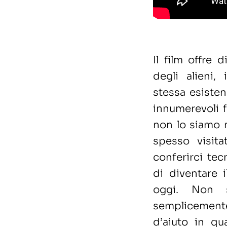
Il film offre 
degli alieni, 
stessa esisten
innumerevoli f
non lo siamo m
spesso visita
conferirci te
di diventare 
oggi. Non s
semplicemente
d’aiuto in qu