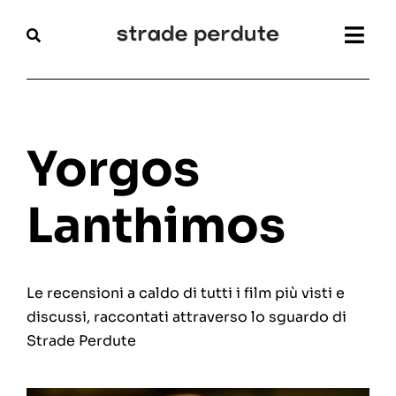
Salta
al
Togg
contenuto
Navi
Home
Magazine
Yorgos
Recensioni
Lanthimos
Interviste
Le recensioni a caldo di tutti i film più visti e
Festival
discussi, raccontati attraverso lo sguardo di
Strade Perdute
Articoli
Chi siamo